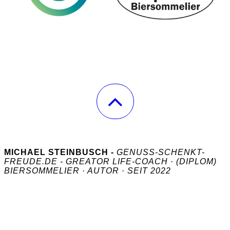
MICHAEL STEINBUSCH -
GENUSS-SCHENKT-
FREUDE.DE - GREATOR LIFE-COACH · (DIPLOM)
BIERSOMMELIER · AUTOR · SEIT 2022
COPYRIGHT 2026 © MICHAEL STEINBUSCH
- ALLE
RECHTE VORBEHALTEN.
JÜLICHER STR. 36, 52531 ÜBACH-PALENBERG - BÜRO, KEIN
KUNDENEMPFANG - REGION HEINSBERG, AACHEN, DÜREN
UND
UMGEBUNG. ONLINE IN DER DACH REGION.