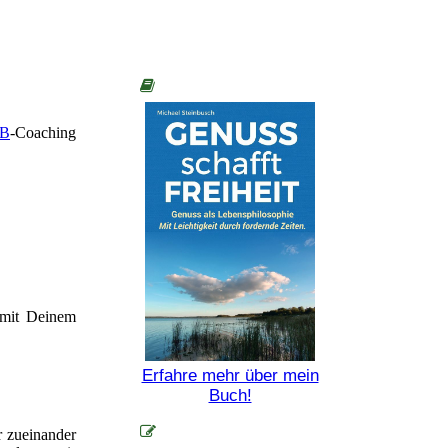
B
-Coaching
 mit Deinem
Erfahre mehr über mein
Buch!
r zueinander