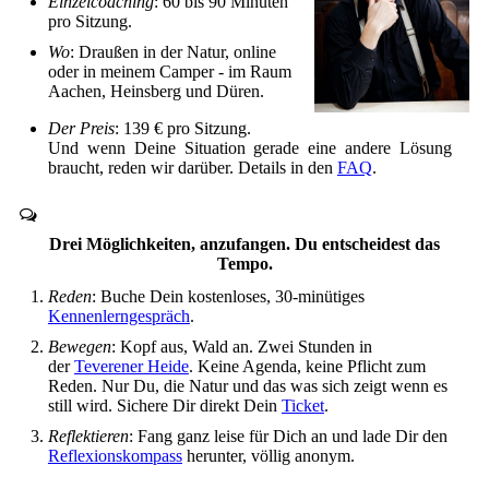
Einzelcoaching
:
60 bis 90 Minuten
pro Sitzung.
Wo
:
Draußen in der Natur, online
oder in meinem Camper - im Raum
Aachen, Heinsberg und Düren.
Der Preis
:
139 € pro Sitzung.
Und wenn Deine Situation gerade eine andere Lösung
braucht, reden wir darüber. Details in den
FAQ
.
Drei Möglichkeiten, anzufangen. Du entscheidest das
Tempo.
Reden
: Buche Dein kostenloses, 30-minütiges
Kennenlerngespräch
.
Bewegen
: Kopf aus, Wald an. Zwei Stunden in
der
Teverener Heide
. Keine Agenda, keine Pflicht zum
Reden. Nur Du, die Natur und das was sich zeigt wenn es
still wird. Sichere Dir direkt Dein
Ticket
.
Reflektieren
: Fang ganz leise für Dich an und lade Dir den
Reflexionskompass
herunter, völlig anonym.